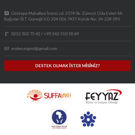
Göztepe Mahallesi İnönü cd. 2374 Sk. Zümrüt Oda Evleri 4A
Bağcılar-İST Güneşli V.D 334 056 7437 Kütük No: 34-228-091
0212 302 75 42
/
+90 542 510 58 69
enderungmd@gmail.com
DESTEK OLMAK İSTER MİSİNİZ?