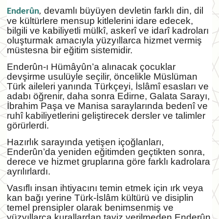
,
devamlı büyüyen devletin farklı din, dil
Enderûn
ve kültürlere mensup kitlelerini idare edecek,
bilgili ve kabiliyetli mülkî, askerî ve idarî kadroları
oluşturmak amacıyla yüzyıllarca hizmet vermiş
müstesna bir eğitim sistemidir.
Enderûn-ı Hümâyûn’a alınacak çocuklar
devşirme usulüyle seçilir, öncelikle Müslüman
Türk aileleri yanında Türkçeyi, İslâmî esasları ve
adabı öğrenir, daha sonra Edirne, Galata Sarayı,
İbrahim Paşa ve Manisa saraylarında bedenî ve
ruhî kabiliyetlerini geliştirecek dersler ve talimler
görürlerdi.
Hazırlık sarayında yetişen içoğlanları,
Enderûn’da yeniden eğitimden geçtikten sonra,
derece ve hizmet gruplarına göre farklı kadrolara
ayrılırlardı.
Vasıflı insan ihtiyacını temin etmek için ırk veya
kan bağı yerine Türk-İslâm kültürü ve disiplin
temel prensipler olarak benimsenmiş ve
yüzyıllarca kurallardan taviz verilmeden Enderûn