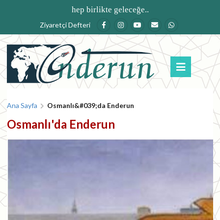
Ana içeriğe atla
hep birlikte geleceğe..
Ziyaretçi Defteri
Buradasınız
Ana Sayfa
Osmanlı&#039;da Enderun
Osmanlı'da Enderun