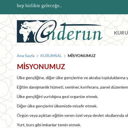
Ana içeriğe atla
hep birlikte geleceğe..
Block titl
Block co
KUR
Buradasınız
Ana Sayfa
KURUMSAL
MİSYONUMUZ
MİSYONUMUZ
Ülke gençliğine, diğer ülke gençlerine ve akraba topluluklarına y
Eğitim danışmanlık hizmeti, seminer, konferans, panel düzenlem
Ülke gençliğini yurtdışına gezi organize etmek,
Diğer ülke gençlerini ülkemizde misafir etmek.
Örgün veya açıktan eğitim veren özel veya devlet okullarında 
Yurt, burs gibi imkanlar temin etmek.