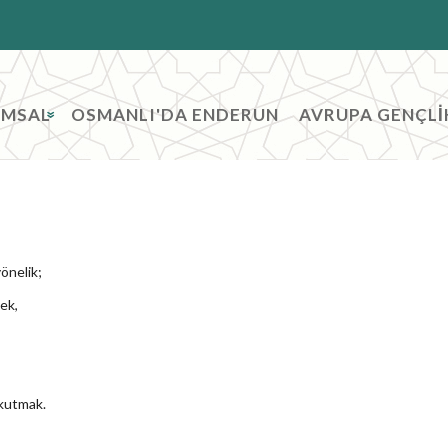
e
ntent
UMSAL
OSMANLI'DA ENDERUN
AVRUPA GENÇLİ
»
önelik;
ek,
okutmak.