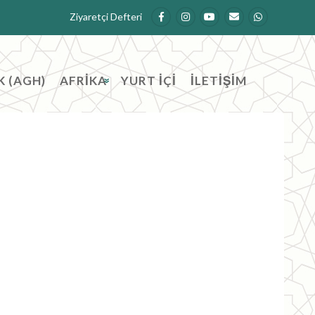
Ziyaretçi Defteri
K (AGH)
AFRİKA
YURT İÇİ
İLETİŞİM
»