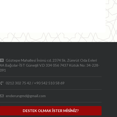
Göztepe Mahallesi İnönü cd. 2374 Sk. Zümrüt Oda Evleri
4A Bağcılar-İST Güneşli V.D 334 056 7437 Kütük No: 34-228-
091
0212 302 75 42
/
+90 542 510 58 69
enderungmd@gmail.com
DESTEK OLMAK İSTER MİSİNİZ?