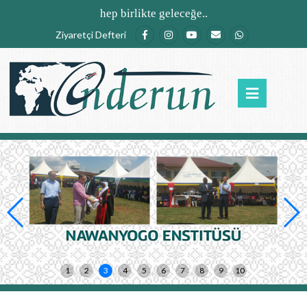
Ana içeriğe atla
hep birlikte geleceğe..
Ziyaretçi Defteri
1
2
3
4
5
6
7
8
9
10