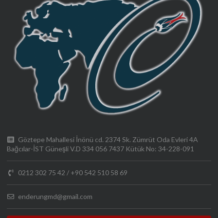
Göztepe Mahallesi İnönü cd. 2374 Sk. Zümrüt Oda Evleri 4A
Bağcılar-İST Güneşli V.D 334 056 7437 Kütük No: 34-228-091
0212 302 75 42
/
+90 542 510 58 69
enderungmd@gmail.com