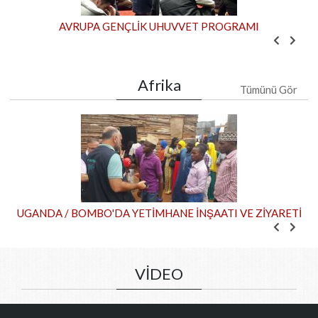
Gu
VRUPA GENÇLİK UHUVVET PROGRAMI
Afrika
Tümünü Gör
 BOMBO'DA YETİMHANE İNŞAATI VE ZİYARETİ
VİDEO